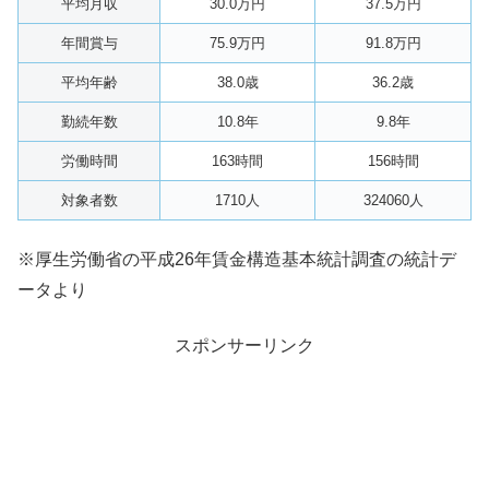
平均月収
30.0万円
37.5万円
年間賞与
75.9万円
91.8万円
平均年齢
38.0歳
36.2歳
勤続年数
10.8年
9.8年
労働時間
163時間
156時間
対象者数
1710人
324060人
※厚生労働省の平成26年賃金構造基本統計調査の統計デ
ータより
スポンサーリンク