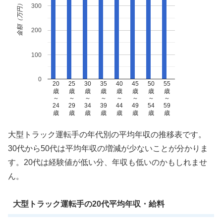
金額（万円）
300
200
100
0
20
25
30
35
40
45
50
55
歳
歳
歳
歳
歳
歳
歳
歳
～
～
～
～
～
～
～
～
24
29
34
39
44
49
54
59
歳
歳
歳
歳
歳
歳
歳
歳
大型トラック運転手の年代別の平均年収の推移表です。
30代から50代は平均年収の増減が少ないことが分かりま
す。20代は経験値が低い分、年収も低いのかもしれませ
ん。
大型トラック運転手の20代平均年収・給料