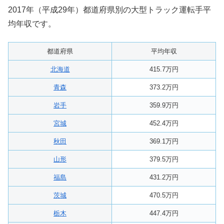
2017年（平成29年）都道府県別の大型トラック運転手平
均年収です。
都道府県
平均年収
北海道
415.7万円
青森
373.2万円
岩手
359.9万円
宮城
452.4万円
秋田
369.1万円
山形
379.5万円
福島
431.2万円
茨城
470.5万円
栃木
447.4万円