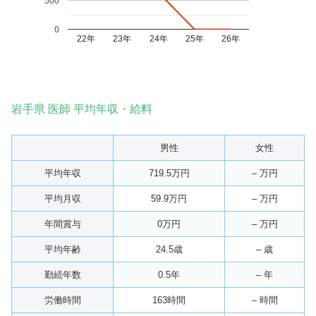
500
0
22年
23年
24年
25年
26年
岩手県 医師 平均年収・給料
男性
女性
平均年収
719.5万円
– 万円
平均月収
59.9万円
– 万円
年間賞与
0万円
– 万円
平均年齢
24.5歳
– 歳
勤続年数
0.5年
– 年
労働時間
163時間
– 時間