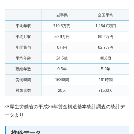
岩手県
全国平均
平均年収
719.5万円
1,154.0万円
平均月収
59.9万円
89.2万円
年間賞与
0万円
82.7万円
平均年齢
24.5歳
40.8歳
勤続年数
0.5年
5.2年
労働時間
163時間
161時間
対象者数
20人
71500人
※厚生労働省の平成26年賃金構造基本統計調査の統計デ
ータより
推移データ