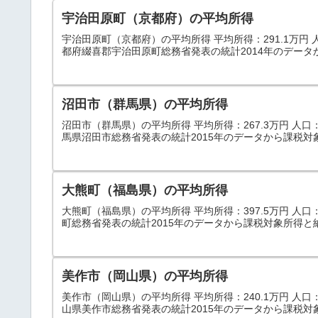
宇治田原町（京都府）の平均所得
宇治田原町（京都府）の平均所得 平均所得：291.1万円 人口：
都府綴喜郡宇治田原町総務省発表の統計2014年のデータ
沼田市（群馬県）の平均所得
沼田市（群馬県）の平均所得 平均所得：267.3万円 人口：48
馬県沼田市総務省発表の統計2015年のデータから課税対
大熊町（福島県）の平均所得
大熊町（福島県）の平均所得 平均所得：397.5万円 人口：
町総務省発表の統計2015年のデータから課税対象所得と納
美作市（岡山県）の平均所得
美作市（岡山県）の平均所得 平均所得：240.1万円 人口：27
山県美作市総務省発表の統計2015年のデータから課税対