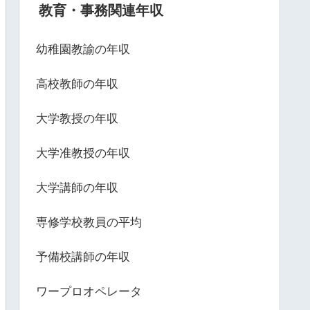
教育・事務関連年収
幼稚園教諭の年収
高校教師の年収
大学教授の年収
大学准教授の年収
大学講師の年収
専修学校教員の平均
予備校講師の年収
ワープロオペレータ