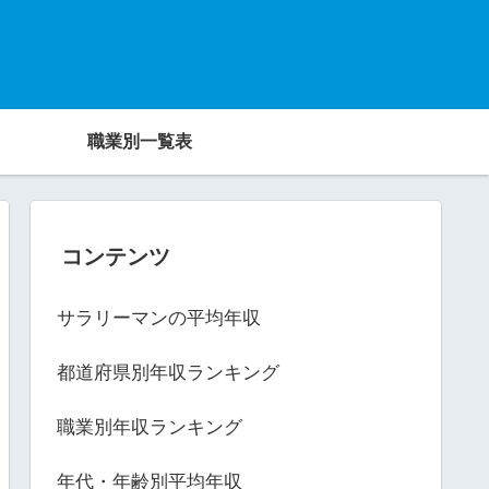
職業別一覧表
コンテンツ
サラリーマンの平均年収
都道府県別年収ランキング
職業別年収ランキング
年代・年齢別平均年収