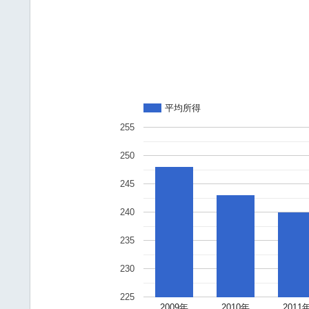
平均所得
255
250
245
240
235
230
225
2009年
2010年
2011