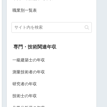
職業別一覧表
専門・技術関連年収
一級建築士の年収
測量技術者の年収
研究者の年収
技術士の年収