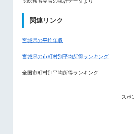
※総務省発表の統計データより
関連リンク
宮城県の平均年収
宮城県の市町村別平均所得ランキング
全国市町村別平均所得ランキング
スポ