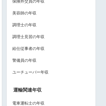
保険外交員の年収
美容師の年収
調理士の年収
調理士見習の年収
給仕従事者の年収
警備員の年収
ユーチューバー年収
運輸関連年収
電車運転士の年収