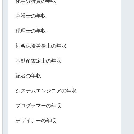
化学分析員の年収
弁護士の年収
税理士の年収
社会保険労務士の年収
不動産鑑定士の年収
記者の年収
システムエンジニアの年収
プログラマーの年収
デザイナーの年収