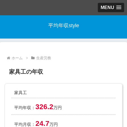
MENU
平均年収style
ホーム
生産労務
家具工の年収
家具工
326.2
平均年収：
万円
24.7
平均月収：
万円