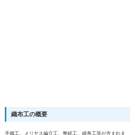
織布工の概要
手織工、メリヤス編立工、整経工、緯巻工等が含まれま