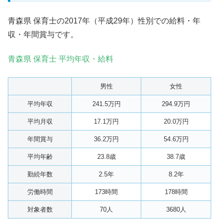
青森県 保育士の2017年（平成29年）性別での給料・年
収・年間賞与です。
青森県 保育士 平均年収・給料
男性
女性
平均年収
241.5万円
294.9万円
平均月収
17.1万円
20.0万円
年間賞与
36.2万円
54.6万円
平均年齢
23.8歳
38.7歳
勤続年数
2.5年
8.2年
労働時間
173時間
178時間
対象者数
70人
3680人