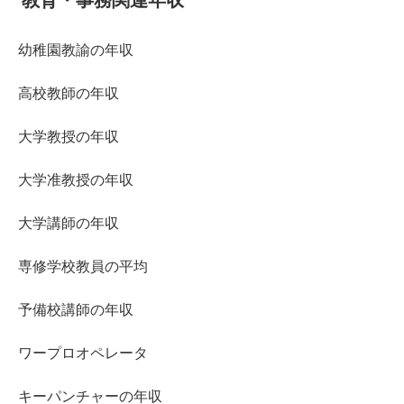
幼稚園教諭の年収
高校教師の年収
大学教授の年収
大学准教授の年収
大学講師の年収
専修学校教員の平均
予備校講師の年収
ワープロオペレータ
キーパンチャーの年収