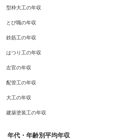
型枠大工の年収
とび職の年収
鉄筋工の年収
はつり工の年収
左官の年収
配管工の年収
大工の年収
建築塗装工の年収
年代・年齢別平均年収