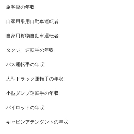
旅客掛の年収
自家用乗用自動車運転者
自家用貨物自動車運転者
タクシー運転手の年収
バス運転手の年収
大型トラック運転手の年収
小型ダンプ運転手の年収
パイロットの年収
キャビンアテンダントの年収