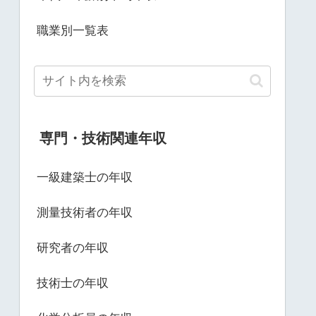
職業別一覧表
専門・技術関連年収
一級建築士の年収
測量技術者の年収
研究者の年収
技術士の年収