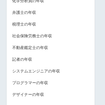
化学分析員の年収
弁護士の年収
税理士の年収
社会保険労務士の年収
不動産鑑定士の年収
記者の年収
システムエンジニアの年収
プログラマーの年収
デザイナーの年収