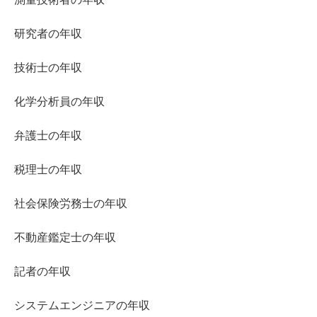
研究者の年収
技術士の年収
化学分析員の年収
弁護士の年収
税理士の年収
社会保険労務士の年収
不動産鑑定士の年収
記者の年収
システムエンジニアの年収