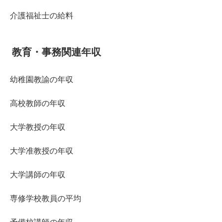
介護福祉士の給料
教育・事務関連年収
幼稚園教諭の年収
高校教師の年収
大学教授の年収
大学准教授の年収
大学講師の年収
専修学校教員の平均