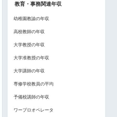
教育・事務関連年収
幼稚園教諭の年収
高校教師の年収
大学教授の年収
大学准教授の年収
大学講師の年収
専修学校教員の平均
予備校講師の年収
ワープロオペレータ