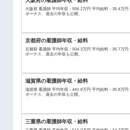
大阪府の看護師年収・給料
大阪府 看護師 平均年収：506.2万円 平均給料：35.4万
ボーナス、過去の年収も公開。
京都府の看護師年収・給料
京都府 看護師 平均年収：504.3万円 平均給料：35.7万
ボーナス、過去の年収も公開。
滋賀県の看護師年収・給料
滋賀県 看護師 平均年収：441.8万円 平均給料：30.8万
ボーナス、過去の年収も公開。
三重県の看護師年収・給料