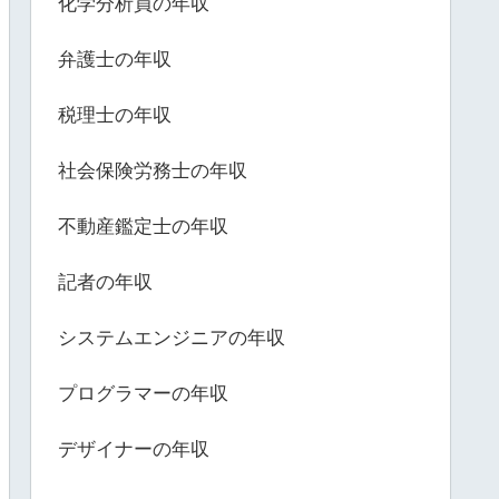
化学分析員の年収
弁護士の年収
税理士の年収
社会保険労務士の年収
不動産鑑定士の年収
記者の年収
システムエンジニアの年収
プログラマーの年収
デザイナーの年収