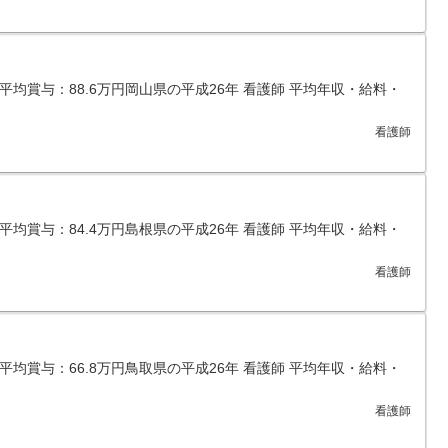
円 平均賞与：88.6万円岡山県の平成26年 看護師 平均年収・給料・
看護師
円 平均賞与：84.4万円島根県の平成26年 看護師 平均年収・給料・
看護師
円 平均賞与：66.8万円鳥取県の平成26年 看護師 平均年収・給料・
看護師