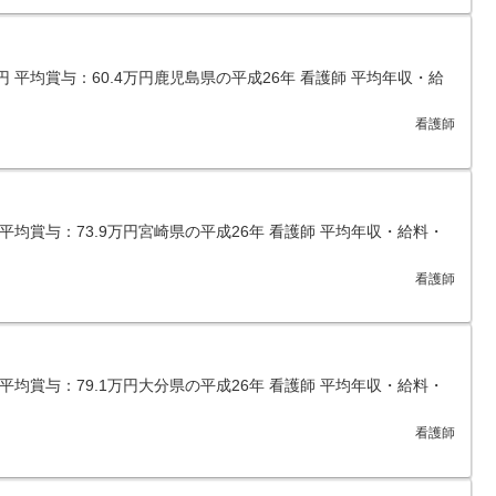
万円 平均賞与：60.4万円鹿児島県の平成26年 看護師 平均年収・給
看護師
円 平均賞与：73.9万円宮崎県の平成26年 看護師 平均年収・給料・
看護師
円 平均賞与：79.1万円大分県の平成26年 看護師 平均年収・給料・
看護師