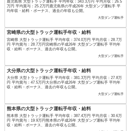
鹿児島県 大型トラック運転手 平均年収：343.3万円 平均月収：26.5
万円 平均賞与：25.2万円鹿児島県の平成26年 大型ダンプ運転手 平
均年収・給料・ボーナス、過去の年収も公開。
大型ダンプ運転手
宮崎県の大型トラック運転手年収・給料
宮崎県 大型トラック運転手 平均年収：374.0万円 平均月収：28.7万
円 平均賞与：28.7万円宮崎県の平成26年 大型ダンプ運転手 平均年
収・給料・ボーナス、過去の年収も公開。
大型ダンプ運転手
大分県の大型トラック運転手年収・給料
大分県 大型トラック運転手 平均年収：381.3万円 平均月収：27.8万
円 平均賞与：47.5万円大分県の平成26年 大型ダンプ運転手 平均年
収・給料・ボーナス、過去の年収も公開。
大型ダンプ運転手
熊本県の大型トラック運転手年収・給料
熊本県 大型トラック運転手 平均年収：387.4万円 平均月収：30.6万
円 平均賞与：19.9万円熊本県の平成26年 大型ダンプ運転手 平均年
収・給料・ボーナス、過去の年収も公開。