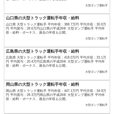
大型ダンプ運転手
山口県の大型トラック運転手年収・給料
山口県 大型トラック運転手 平均年収：388.7万円 平均月収：30.0万
円 平均賞与：28.6万円山口県の平成26年 大型ダンプ運転手 平均年
収・給料・ボーナス、過去の年収も公開。
大型ダンプ運転手
広島県の大型トラック運転手年収・給料
広島県 大型トラック運転手 平均年収：418.0万円 平均月収：33.1万
円 平均賞与：20.4万円広島県の平成26年 大型ダンプ運転手 平均年
収・給料・ボーナス、過去の年収も公開。
大型ダンプ運転手
岡山県の大型トラック運転手年収・給料
岡山県 大型トラック運転手 平均年収：447.1万円 平均月収：34.9万
円 平均賞与：28.3万円岡山県の平成26年 大型ダンプ運転手 平均年
収・給料・ボーナス、過去の年収も公開。
大型ダンプ運転手