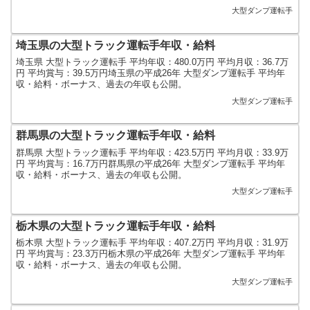
大型ダンプ運転手
埼玉県の大型トラック運転手年収・給料
埼玉県 大型トラック運転手 平均年収：480.0万円 平均月収：36.7万
円 平均賞与：39.5万円埼玉県の平成26年 大型ダンプ運転手 平均年
収・給料・ボーナス、過去の年収も公開。
大型ダンプ運転手
群馬県の大型トラック運転手年収・給料
群馬県 大型トラック運転手 平均年収：423.5万円 平均月収：33.9万
円 平均賞与：16.7万円群馬県の平成26年 大型ダンプ運転手 平均年
収・給料・ボーナス、過去の年収も公開。
大型ダンプ運転手
栃木県の大型トラック運転手年収・給料
栃木県 大型トラック運転手 平均年収：407.2万円 平均月収：31.9万
円 平均賞与：23.3万円栃木県の平成26年 大型ダンプ運転手 平均年
収・給料・ボーナス、過去の年収も公開。
大型ダンプ運転手