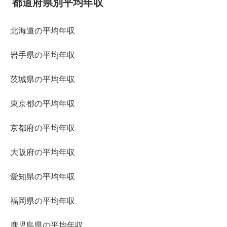
都道府県別平均年収
北海道の平均年収
岩手県の平均年収
茨城県の平均年収
東京都の平均年収
京都府の平均年収
大阪府の平均年収
愛知県の平均年収
福岡県の平均年収
鹿児島県の平均年収