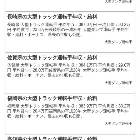
大型ダンプ運転手
長崎県の大型トラック運転手年収・給料
長崎県 大型トラック運転手 平均年収：387.0万円 平均月収：30.2万
円 平均賞与：23.8万円長崎県の平成26年 大型ダンプ運転手 平均年
収・給料・ボーナス、過去の年収も公開。
大型ダンプ運転手
佐賀県の大型トラック運転手年収・給料
佐賀県 大型トラック運転手 平均年収：384.1万円 平均月収：29.6万
円 平均賞与：28.0万円佐賀県の平成26年 大型ダンプ運転手 平均年
収・給料・ボーナス、過去の年収も公開。
大型ダンプ運転手
福岡県の大型トラック運転手年収・給料
福岡県 大型トラック運転手 平均年収：383.9万円 平均月収：30.2万
円 平均賞与：20.4万円福岡県の平成26年 大型ダンプ運転手 平均年
収・給料・ボーナス、過去の年収も公開。
大型ダンプ運転手
高知県の大型トラック運転手年収・給料