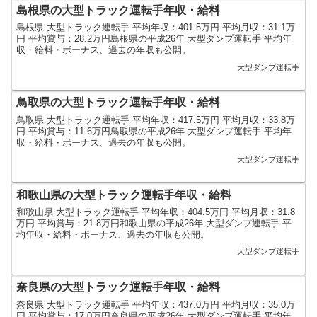
島根県の大型トラック運転手年収・給料
島根県 大型トラック運転手 平均年収：401.5万円 平均月収：31.1万
円 平均賞与：28.2万円島根県の平成26年 大型ダンプ運転手 平均年
収・給料・ボーナス、過去の年収も公開。
大型ダンプ運転手
鳥取県の大型トラック運転手年収・給料
鳥取県 大型トラック運転手 平均年収：417.5万円 平均月収：33.8万
円 平均賞与：11.6万円鳥取県の平成26年 大型ダンプ運転手 平均年
収・給料・ボーナス、過去の年収も公開。
大型ダンプ運転手
和歌山県の大型トラック運転手年収・給料
和歌山県 大型トラック運転手 平均年収：404.5万円 平均月収：31.8
万円 平均賞与：21.8万円和歌山県の平成26年 大型ダンプ運転手 平
均年収・給料・ボーナス、過去の年収も公開。
大型ダンプ運転手
奈良県の大型トラック運転手年収・給料
奈良県 大型トラック運転手 平均年収：437.0万円 平均月収：35.0万
円 平均賞与：17.0万円奈良県の平成26年 大型ダンプ運転手 平均年