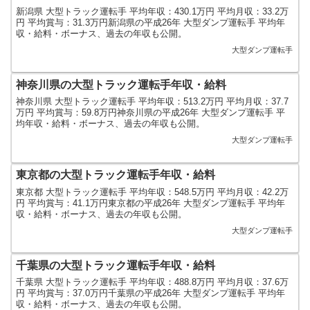
新潟県 大型トラック運転手 平均年収：430.1万円 平均月収：33.2万
円 平均賞与：31.3万円新潟県の平成26年 大型ダンプ運転手 平均年
収・給料・ボーナス、過去の年収も公開。
大型ダンプ運転手
神奈川県の大型トラック運転手年収・給料
神奈川県 大型トラック運転手 平均年収：513.2万円 平均月収：37.7
万円 平均賞与：59.8万円神奈川県の平成26年 大型ダンプ運転手 平
均年収・給料・ボーナス、過去の年収も公開。
大型ダンプ運転手
東京都の大型トラック運転手年収・給料
東京都 大型トラック運転手 平均年収：548.5万円 平均月収：42.2万
円 平均賞与：41.1万円東京都の平成26年 大型ダンプ運転手 平均年
収・給料・ボーナス、過去の年収も公開。
大型ダンプ運転手
千葉県の大型トラック運転手年収・給料
千葉県 大型トラック運転手 平均年収：488.8万円 平均月収：37.6万
円 平均賞与：37.0万円千葉県の平成26年 大型ダンプ運転手 平均年
収・給料・ボーナス、過去の年収も公開。