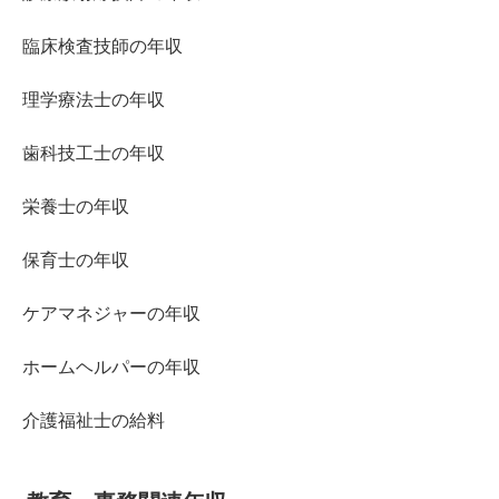
臨床検査技師の年収
理学療法士の年収
歯科技工士の年収
栄養士の年収
保育士の年収
ケアマネジャーの年収
ホームヘルパーの年収
介護福祉士の給料