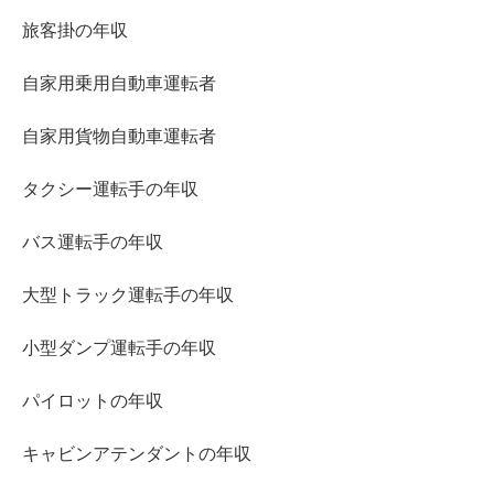
旅客掛の年収
自家用乗用自動車運転者
自家用貨物自動車運転者
タクシー運転手の年収
バス運転手の年収
大型トラック運転手の年収
小型ダンプ運転手の年収
パイロットの年収
キャビンアテンダントの年収