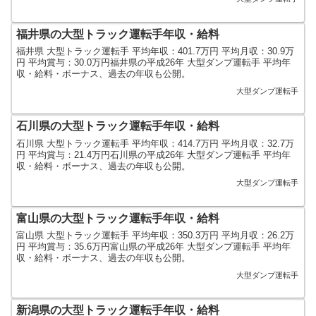
福井県の大型トラック運転手年収・給料
福井県 大型トラック運転手 平均年収：401.7万円 平均月収：30.9万
円 平均賞与：30.0万円福井県の平成26年 大型ダンプ運転手 平均年
収・給料・ボーナス、過去の年収も公開。
大型ダンプ運転手
石川県の大型トラック運転手年収・給料
石川県 大型トラック運転手 平均年収：414.7万円 平均月収：32.7万
円 平均賞与：21.4万円石川県の平成26年 大型ダンプ運転手 平均年
収・給料・ボーナス、過去の年収も公開。
大型ダンプ運転手
富山県の大型トラック運転手年収・給料
富山県 大型トラック運転手 平均年収：350.3万円 平均月収：26.2万
円 平均賞与：35.6万円富山県の平成26年 大型ダンプ運転手 平均年
収・給料・ボーナス、過去の年収も公開。
大型ダンプ運転手
新潟県の大型トラック運転手年収・給料