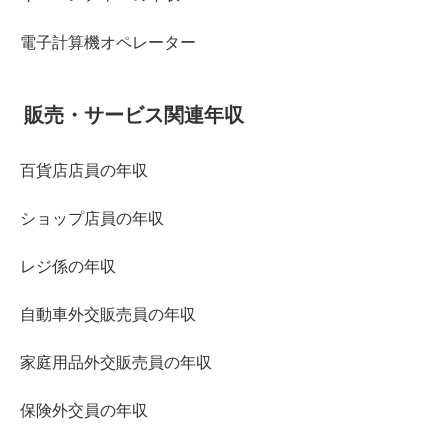
電子計算機オペレーター
販売・サービス関連年収
百貨店店員の年収
ショップ店員の年収
レジ係の年収
自動車外交販売員の年収
家庭用品外交販売員の年収
保険外交員の年収