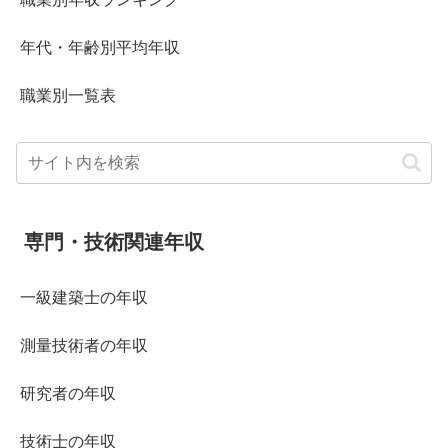
年代・年齢別平均年収
職業別一覧表
専門・技術関連年収
一級建築士の年収
測量技術者の年収
研究者の年収
技術士の年収